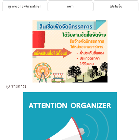
ธุรกิจ/อาชีพ/การศึกษา
กีฬา
โปรโมชั่น
(0 รายการ)