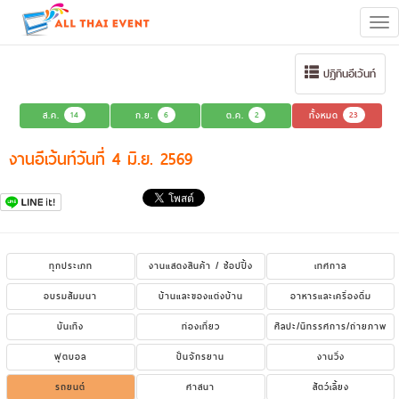
Tog
navi
ปฏิทินอีเว้นท์
ส.ค.
14
ก.ย.
6
ต.ค.
2
ทั้งหมด
23
งานอีเว้นท์วันที่ 4 มิ.ย. 2569
ทุกประเภท
งานแสดงสินค้า / ช้อปปิ้ง
เทศกาล
อบรมสัมมนา
บ้านและของแต่งบ้าน
อาหารและเครื่องดื่ม
บันเทิง
ท่องเที่ยว
ศิลปะ/นิทรรศการ/ถ่ายภาพ
ฟุตบอล
ปั่นจักรยาน
งานวิ่ง
รถยนต์
ศาสนา
สัตว์เลี้ยง