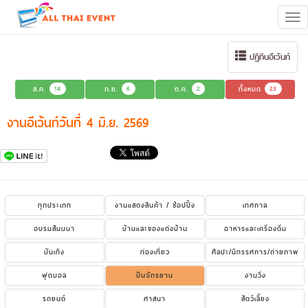
Tog
navi
ปฏิทินอีเว้นท์
ส.ค.
14
ก.ย.
6
ต.ค.
2
ทั้งหมด
23
งานอีเว้นท์วันที่ 4 มิ.ย. 2569
ทุกประเภท
งานแสดงสินค้า / ช้อปปิ้ง
เทศกาล
อบรมสัมมนา
บ้านและของแต่งบ้าน
อาหารและเครื่องดื่ม
บันเทิง
ท่องเที่ยว
ศิลปะ/นิทรรศการ/ถ่ายภาพ
ฟุตบอล
ปั่นจักรยาน
งานวิ่ง
รถยนต์
ศาสนา
สัตว์เลี้ยง