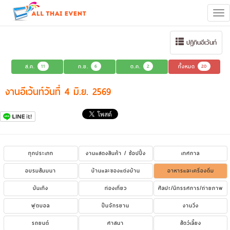
Tog
navi
ปฏิทินอีเว้นท์
ส.ค.
11
ก.ย.
6
ต.ค.
2
ทั้งหมด
20
งานอีเว้นท์วันที่ 4 มิ.ย. 2569
ทุกประเภท
งานแสดงสินค้า / ช้อปปิ้ง
เทศกาล
อบรมสัมมนา
บ้านและของแต่งบ้าน
อาหารและเครื่องดื่ม
บันเทิง
ท่องเที่ยว
ศิลปะ/นิทรรศการ/ถ่ายภาพ
ฟุตบอล
ปั่นจักรยาน
งานวิ่ง
รถยนต์
ศาสนา
สัตว์เลี้ยง