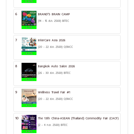
5.36%
6
BRAND’S BRAIN CAMP
(14 - 15 ส.ค. 2569) BITEC
5.11%
7
InterCare Asia 2026
(20 - 22 ส.ค. 2569) QSNCC
4.31%
8
Bangkok Auto Salon 2026
(26 - 30 ส.ค. 2569) BITEC
4.29%
9
Wellness Travel Fair #1
(20 - 22 ส.ค. 2569) QSNCC
4.17%
10
The 13th China-ASEAN (Thailand) Commodity Fair (CACF)
(2 - 4 ก.ย. 2569) BITEC
4.14%