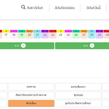
ค้นหาอีเว้นท์
อีเว้นท์ยอดนิยม
อีเว้นท์วันนี้
จ
อ
พ
พฤ
ศ
ส
อา
จ
อ
พ
พฤ
ศ
ส
อา
17
18
19
20
21
22
23
24
25
26
27
28
29
30
ก.ย.
6
ต.ค.
2
เทศกาล
อบรมสัมมนา
ศิลปะ/นิทรรศการ/ถ่ายภาพ
ฟุตบอล
สัตว์เลี้ยง
ธุรกิจ/อาชีพ/การศึกษา