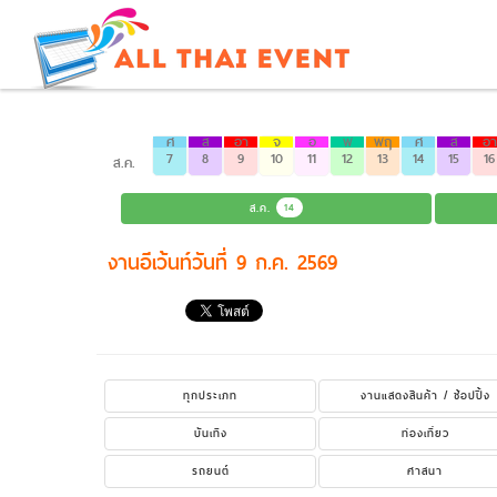
ศ
ส
อา
จ
อ
พ
พฤ
ศ
ส
อา
7
8
9
10
11
12
13
14
15
16
ส.ค.
ส.ค.
14
งานอีเว้นท์วันที่ 9 ก.ค. 2569
ทุกประเภท
งานแสดงสินค้า / ช้อปปิ้ง
บันเทิง
ท่องเที่ยว
รถยนต์
ศาสนา