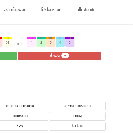
อีเว้นท์รอผู้จัด
โปรโมตร้านค้า
สมาชิก
จ
อ
พ
พฤ
ศ
ส
31
1
2
3
4
5
ก.ย.
ทั้งหมด
23
บ้านและของแต่งบ้าน
อาหารและเครื่องดื่ม
ปั่นจักรยาน
งานวิ่ง
กีฬา
โปรโมชั่น