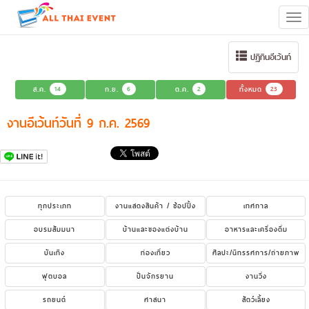
Tog
navi
ปฏิทินอีเว้นท์
ส.ค.
14
ก.ย.
6
ต.ค.
2
ทั้งหมด
23
งานอีเว้นท์วันที่ 9 ก.ค. 2569
ทุกประเภท
งานแสดงสินค้า / ช้อปปิ้ง
เทศกาล
อบรมสัมมนา
บ้านและของแต่งบ้าน
อาหารและเครื่องดื่ม
บันเทิง
ท่องเที่ยว
ศิลปะ/นิทรรศการ/ถ่ายภาพ
ฟุตบอล
ปั่นจักรยาน
งานวิ่ง
รถยนต์
ศาสนา
สัตว์เลี้ยง