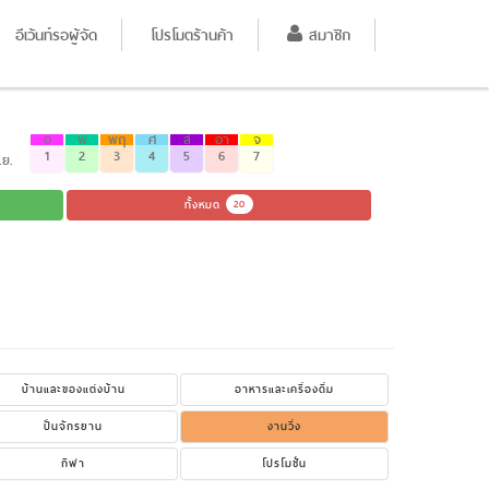
อีเว้นท์รอผู้จัด
โปรโมตร้านค้า
สมาชิก
อ
พ
พฤ
ศ
ส
อา
จ
1
2
3
4
5
6
7
.ย.
ทั้งหมด
20
บ้านและของแต่งบ้าน
อาหารและเครื่องดื่ม
ปั่นจักรยาน
งานวิ่ง
กีฬา
โปรโมชั่น