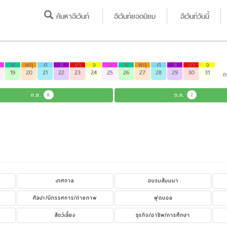
ค้นหาอีเว้นท์
อีเว้นท์ยอดนิยม
อีเว้นท์วันนี้
พ
พฤ
ศ
ส
อา
จ
อ
พ
พฤ
ศ
ส
อา
จ
19
20
21
22
23
24
25
26
27
28
29
30
31
ก
ก.ย.
6
ต.ค.
2
เทศกาล
อบรมสัมมนา
ศิลปะ/นิทรรศการ/ถ่ายภาพ
ฟุตบอล
สัตว์เลี้ยง
ธุรกิจ/อาชีพ/การศึกษา