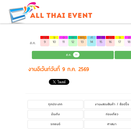
อา
จ
อ
พ
พฤ
ศ
ส
อา
จ
อ
9
10
11
12
13
14
15
16
17
18
ส.ค.
ส.ค.
11
งานอีเว้นท์วันที่ 9 ก.ค. 2569
ทุกประเภท
งานแสดงสินค้า / ช้อปปิ้ง
บันเทิง
ท่องเที่ยว
รถยนต์
ศาสนา