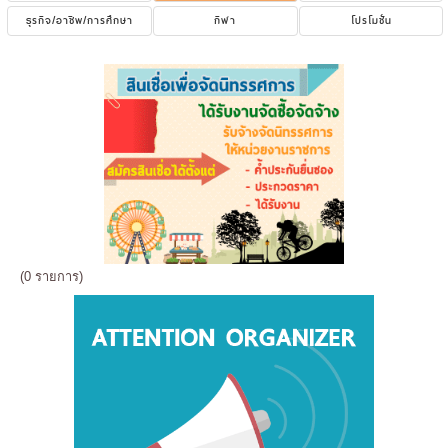
ธุรกิจ/อาชีพ/การศึกษา
กีฬา
โปรโมชั่น
(0 รายการ)