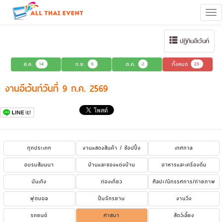
Tog
navi
ปฏิทินอีเว้นท์
ส.ค.
14
ก.ย.
6
ต.ค.
2
ทั้งหมด
23
งานอีเว้นท์วันที่ 9 ก.ค. 2569
ทุกประเภท
งานแสดงสินค้า / ช้อปปิ้ง
เทศกาล
อบรมสัมมนา
บ้านและของแต่งบ้าน
อาหารและเครื่องดื่ม
บันเทิง
ท่องเที่ยว
ศิลปะ/นิทรรศการ/ถ่ายภาพ
ฟุตบอล
ปั่นจักรยาน
งานวิ่ง
รถยนต์
ศาสนา
สัตว์เลี้ยง